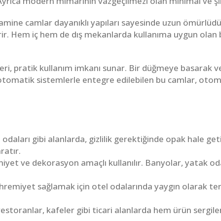
lir. Ayrıca modern mimarinin vazgeçilmezi olan minimal ve 
lamine camlar dayanıklı yapıları sayesinde uzun ömürlüdü
erir. Hem iç hem de dış mekanlarda kullanıma uygun olan 
ri, pratik kullanım imkanı sunar. Bir düğmeye basarak 
ca, otomatik sistemlerle entegre edilebilen bu camlar, ot
 odaları gibi alanlarda, gizlilik gerektiğinde opak hale ge
ratır.
yet ve dekorasyon amaçlı kullanılır. Banyolar, yatak od
remiyet sağlamak için otel odalarında yaygın olarak terc
restoranlar, kafeler gibi ticari alanlarda hem ürün sergil