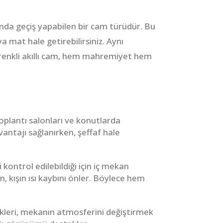
ında geçiş yapabilen bir cam türüdür. Bu
 mat hale getirebilirsiniz. Aynı
e renkli akıllı cam, hem mahremiyet hem
toplantı salonları ve konutlarda
ntajı sağlanırken, şeffaf hale
kontrol edilebildiği için iç mekan
n, kışın ısı kaybını önler. Böylece hem
ekleri, mekanın atmosferini değiştirmek