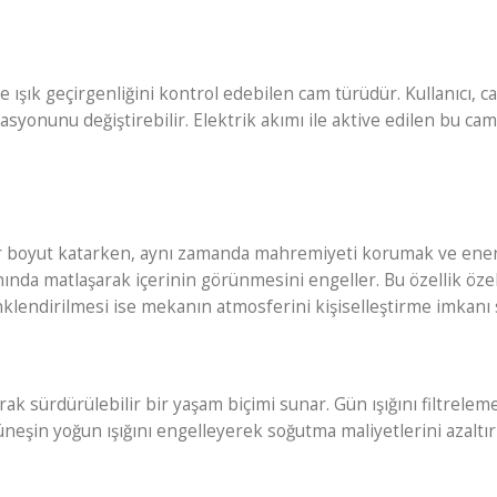
e ışık geçirgenliğini kontrol edebilen cam türüdür. Kullanıcı, c
yonunu değiştirebilir. Elektrik akımı ile aktive edilen bu camla
 boyut katarken, aynı zamanda mahremiyeti korumak ve enerji v
ında matlaşarak içerinin görünmesini engeller. Bu özellik özelli
nklendirilmesi ise mekanın atmosferini kişiselleştirme imkanı 
rak sürdürülebilir bir yaşam biçimi sunar. Gün ışığını filtrelem
neşin yoğun ışığını engelleyerek soğutma maliyetlerini azaltırke