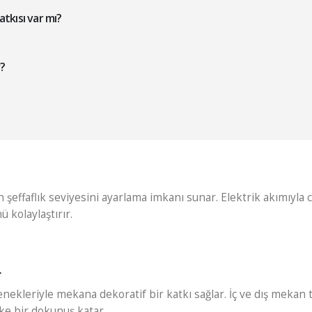
atkısı var mı?
r?
 şeffaflık seviyesini ayarlama imkanı sunar. Elektrik akımıyla c
 kolaylaştırır.
r
eçenekleriyle mekana dekoratif bir katkı sağlar. İç ve dış meka
ke bir dokunuş katar.