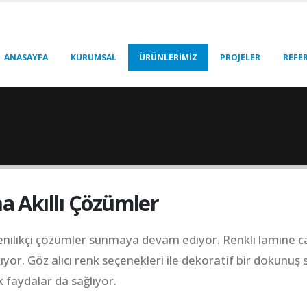
ANASAYFA
KURUMSAL
ÜRÜNLERİMİZ
PROJELER
REFE
a Akıllı Çözümler
nilikçi çözümler sunmaya devam ediyor. Renkli lamine cam
ıkıyor. Göz alıcı renk seçenekleri ile dekoratif bir dokun
k faydalar da sağlıyor.