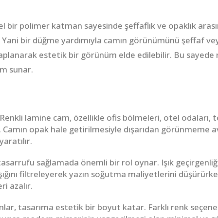
el bir polimer katman sayesinde şeffaflık ve opaklık aras
ır. Yani bir düğme yardımıyla camın görünümünü şeffaf veya
aplanarak estetik bir görünüm elde edilebilir. Bu sayed
üm sunar.
Renkli lamine cam, özellikle ofis bölmeleri, otel odaları, 
Camın opak hale getirilmesiyle dışarıdan görünmeme ava
yaratılır.
asarrufu sağlamada önemli bir rol oynar. Işık geçirgenliği 
ışığını filtreleyerek yazın soğutma maliyetlerini düşürürke
i azalır.
lar, tasarıma estetik bir boyut katar. Farklı renk seçen