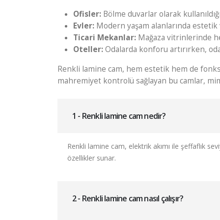
Ofisler:
Bölme duvarlar olarak kullanıldığı
Evler:
Modern yaşam alanlarında estetik v
Ticari Mekanlar:
Mağaza vitrinlerinde he
Oteller:
Odalarda konforu artırırken, oda
Renkli lamine cam, hem estetik hem de fonksiy
mahremiyet kontrolü sağlayan bu camlar, mimari
1 - Renkli lamine cam nedir?
Renkli lamine cam, elektrik akımı ile şeffaflık s
özellikler sunar.
2 - Renkli lamine cam nasıl çalışır?