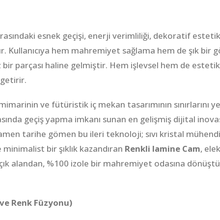
 arasındaki esnek geçişi, enerji verimliliği, dekoratif est
ür. Kullanıcıya hem mahremiyet sağlama hem de şık bir
bir parçası haline gelmiştir. Hem işlevsel hem de estet
getirir.
imarinin ve fütüristik iç mekan tasarımının sınırlarını yen
ında geçiş yapma imkanı sunan en gelişmiş dijital inovasy
n tarihe gömen bu ileri teknoloji; sıvı kristal mühendisl
 minimalist bir şıklık kazandıran
Renkli lamine Cam
, ele
 açık alandan, %100 izole bir mahremiyet odasına dönüşt
C ve Renk Füzyonu)