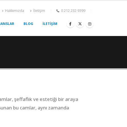
Hakkımızda
İletişim
0 212 232 9399
RANSLAR
BLOG
İLETİŞİM
lar, şeffaflık ve estetiği bir araya
uş sunan bu camlar, aynı zamanda