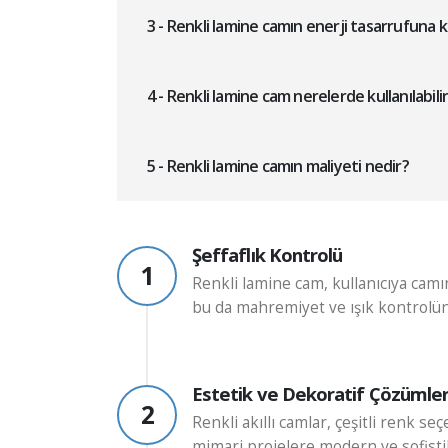
3 - Renkli lamine camın enerji tasarrufuna k
4 - Renkli lamine cam nerelerde kullanılabili
5 - Renkli lamine camın maliyeti nedir?
Şeffaflık Kontrolü
1
Renkli lamine cam, kullanıcıya camın
bu da mahremiyet ve ışık kontrolünü
Estetik ve Dekoratif Çözümle
2
Renkli akıllı camlar, çeşitli renk s
mimari projelere modern ve sofisti