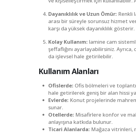
ve kişiselleştirmek için kullanılabi
Dayanıklılık ve Uzun Ömür:
Renkli 
arası bir süreyle sorunsuz hizmet v
karşı da yüksek dayanıklılık gösterir.
Kolay Kullanım:
lamine cam sistemle
şeffaflığını ayarlayabilirsiniz. Ayrı
da işlevsel hale getirilebilir.
Kullanım Alanları
Ofislerde:
Ofis bölmeleri ve toplantı
hale getirilerek geniş bir alan hissi ya
Evlerde:
Konut projelerinde mahremi
sunar.
Otellerde:
Misafirlere konfor ve mah
anlayışına katkıda bulunur.
Ticari Alanlarda:
Mağaza vitrinleri, 