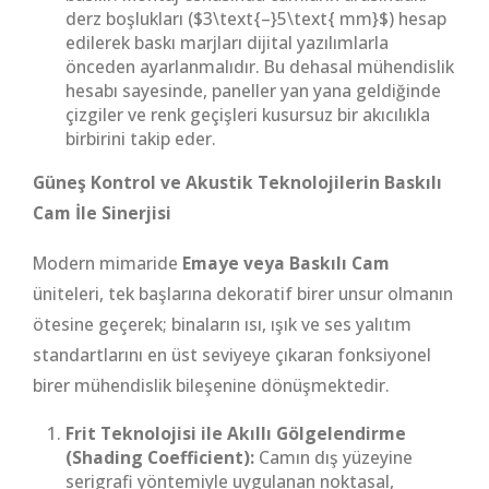
derz boşlukları ($3\text{–}5\text{ mm}$) hesap
edilerek baskı marjları dijital yazılımlarla
önceden ayarlanmalıdır. Bu dehasal mühendislik
hesabı sayesinde, paneller yan yana geldiğinde
çizgiler ve renk geçişleri kusursuz bir akıcılıkla
birbirini takip eder.
Güneş Kontrol ve Akustik Teknolojilerin Baskılı
Cam İle Sinerjisi
Modern mimaride
Emaye veya Baskılı Cam
üniteleri, tek başlarına dekoratif birer unsur olmanın
ötesine geçerek; binaların ısı, ışık ve ses yalıtım
standartlarını en üst seviyeye çıkaran fonksiyonel
birer mühendislik bileşenine dönüşmektedir.
Frit Teknolojisi ile Akıllı Gölgelendirme
(Shading Coefficient):
Camın dış yüzeyine
serigrafi yöntemiyle uygulanan noktasal,