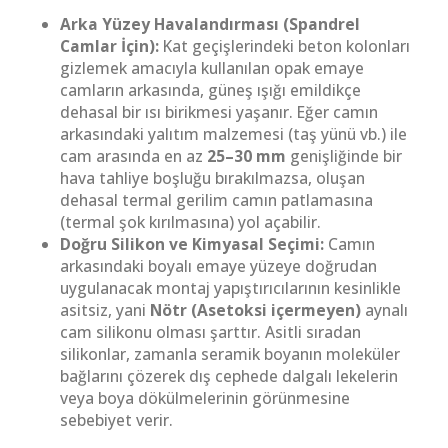
Arka Yüzey Havalandırması (Spandrel
Camlar İçin):
Kat geçişlerindeki beton kolonları
gizlemek amacıyla kullanılan opak emaye
camların arkasında, güneş ışığı emildikçe
dehasal bir ısı birikmesi yaşanır. Eğer camın
arkasındaki yalıtım malzemesi (taş yünü vb.) ile
cam arasında en az
25–30 mm
genişliğinde bir
hava tahliye boşluğu bırakılmazsa, oluşan
dehasal termal gerilim camın patlamasına
(termal şok kırılmasına) yol açabilir.
Doğru Silikon ve Kimyasal Seçimi:
Camın
arkasındaki boyalı emaye yüzeye doğrudan
uygulanacak montaj yapıştırıcılarının kesinlikle
asitsiz, yani
Nötr (Asetoksi içermeyen)
aynalı
cam silikonu olması şarttır. Asitli sıradan
silikonlar, zamanla seramik boyanın moleküler
bağlarını çözerek dış cephede dalgalı lekelerin
veya boya dökülmelerinin görünmesine
sebebiyet verir.