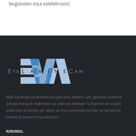
bugünden inşa edebilirsiniz.
Naki Sarıboğa tarafından kurulan Eva Lamine Cam, gelişmiş sektörel
avrupa menşeli makineleri ve istikrarlı ekibiyle Türkiye’nin en seçkin
üreticileri arasında yer almış ve kısa zamanda yurtdışı ve yurtiçinde
önemli projelere imza atmıştır.
KURUMSAL