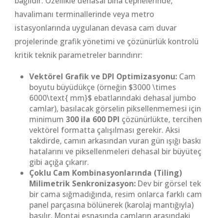
bağlıdır. Özellikle dehasal bina cephelerinde,
havalimanı terminallerinde veya metro
istasyonlarında uygulanan devasa cam duvar
projelerinde grafik yönetimi ve çözünürlük kontrolü
kritik teknik parametreler barındırır:
Vektörel Grafik ve DPI Optimizasyonu:
Cam
boyutu büyüdükçe (örneğin $3000 \times
6000\text{ mm}$ ebatlarındaki dehasal jumbo
camlar), basılacak görselin piksellenmemesi için
minimum
300 ila 600 DPI
çözünürlükte, tercihen
vektörel formatta çalışılması gerekir. Aksi
takdirde, camın arkasından vuran gün ışığı baskı
hatalarını ve piksellenmeleri dehasal bir büyüteç
gibi açığa çıkarır.
Çoklu Cam Kombinasyonlarında (Tiling)
Milimetrik Senkronizasyon:
Dev bir görsel tek
bir cama sığmadığında, resim onlarca farklı cam
panel parçasına bölünerek (karolaj mantığıyla)
basılır. Montaj esnasında camların arasındaki