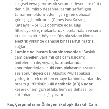
çizgisel veya geometrik seramik desenlere (Frit)
denir. Bu mikro desenler, camın şeffaflığını
tamamen öldürmeden, içeri giren dehasal
güneş ışığı miktarını (Güneş Isısı Kazanç
Katsayısı – SHGC) optimize eder. Işığı
filtreleyerek iç mekanlardaki parlamaları ve sera
etkisini azaltır, böylece lüks plazaların klima
elektrik yükünde dehasal bir tasarruf matrisi
sağlar.
Lamine ve Isıcam Kombinasyonları:
Baskılı
cam paneller, yalıtımlı çift cam (Isıcam)
ünitelerinin dış veya iç katmanlarında
konumlandırılabilir. İki cam plakasının arasına
ses sönümleyici özel Akustik PVB tabakası
yerleştirilerek üretilen emaye lamine camlar, dış
ortam gürültüsünü
40 desibele (dB) kadar
keserek hem görsel lüks hem de dehasal bir
kütüphane sessizliği yaratır.
Kuş Çarpmalarını Önleyen Ekolojik Baskılı Cam