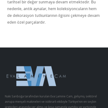
tarihsel bir değer sunmaya devam etmektedir. Bu
nedenle, antik aynalar, hem koleksiyoncuların hem
de dekorasyon tutkunlarının ilgisini çekmeye devam
eden özel parçalardır.
Naki Sarıboğa tarafından kurulan Eva Lamine Cam, gelişmiş sektörel
avrupa menşeli makineleri ve istikrarlı ekibiyle Türkiye’nin en seçkin
üreticileri arasında yer almış ve kısa zamanda yurtdışı ve yurtiçinde