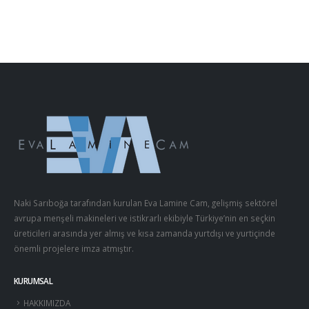
Naki Sarıboğa tarafından kurulan Eva Lamine Cam, gelişmiş sektörel
avrupa menşeli makineleri ve istikrarlı ekibiyle Türkiye’nin en seçkin
üreticileri arasında yer almış ve kısa zamanda yurtdışı ve yurtiçinde
önemli projelere imza atmıştır.
KURUMSAL
HAKKIMIZDA