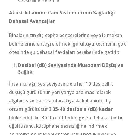
sessizlik elde edilir.
Akustik Lamine Cam Sistemlerinin Sağladığı
Dehasal Avantajlar
Binalarınızın dış cephe pencerelerine veya iç mekan
bölmelerine entegre etmek, gürültüyü kesmenin çok
ötesinde şu dehasal faydaları beraberinde getirir:
Desibel (dB) Seviyesinde Muazzam Düşüş ve
Sağlık
İnsan kulağı, ses seviyesindeki her 10 desibellik
düşüşü gürültünün yarı yarıya azalması olarak
algılar. Standart camlara kıyasla kullanımı, dış
ortam gürültüsünü
35-40 desibele (dB) kadar
bloke edebilir. Bu da caddeden gelen dehasal bir tır
uğultusunu, kütüphane sessizliğine indirmek
anlamına gelir; kronik stres, uyku bozuklukları ve