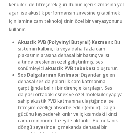
kendileri de titreşerek gürültünün içeri sızmasına yol
açar. ise akustik performansın zirvesine çıkabilmek
için lamine cam teknolojisinin özel bir varyasyonunu
kullanır.
Akustik PVB (Polyvinyl Butyral) Katmanı:
Bu
sistemin kalbini, iki veya daha fazla cam
plakasının arasına dehasal bir basınç ve ısı
altında preslenen özel geliştirilmiş, ses
sönümleyici
akustik PVB tabakası
oluşturur.
Ses Dalgalarının Kırılması:
Dışarıdan gelen
dehasal ses dalgaları ilk cam katmanına
çarptığında belirli bir dirençle karşılaşır. Ses
dalgası ortadaki esnek ve özel moleküler yapıya
sahip akustik PVB katmanına ulaştığında ise
titreşim özelliği absorbe edilir (emilir). Dalga
gücünü kaybederek kırılır ve iç kısımdaki ikinci
cama minimum düzeyde aktarılır. Bu mekanik
döngü sayesinde iç mekanda dehasal bir