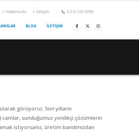
Hakkımızda
İletişim
0 212 232 9399
RANSLAR
BLOG
İLETİŞİM
olarak görüyoruz. Son yılların
) camlar, sunduğumuz yenilikçi çözümlerin
lamak istiyorsanız, üretim bandımızdan