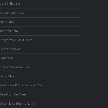
Nervürlü Cam
Akustik Lamine Cam
Antik Ayna
Bombeli Cam
Emaye veya Baskılı Cam
Extra Clear Cam
Float Ayna
Kurşun Geçirmez Cam
Magic Glass
Mesh veya Kumaş Lamineli Cam
Renkli Lamine Cam
Seramik ve Şömine Camı