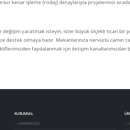
uz kenar işleme (rodaj) detaylarıyla projelerinizi sırada
r değişim yaratmak isteyin, ister büyük ölçekli ticari bir
size destek olmaya hazır. Mekanlarınıza nervürlü camın
iflerimizden faydalanmak için iletişim kanallarımızdan biz
KURUMSAL
ÜR
HAKKIMIZDA