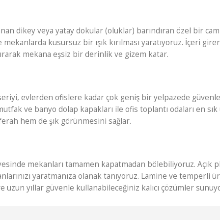
anan dikey veya yatay dokular (oluklar) barındıran özel bir c
ekanlarda kusursuz bir ışık kırılması yaratıyoruz. İçeri giren
tırarak mekana eşsiz bir derinlik ve gizem katar.
riyi, evlerden ofislere kadar çok geniş bir yelpazede güvenle 
tfak ve banyo dolap kapakları ile ofis toplantı odaları en sık
erah hem de şık görünmesini sağlar.
esinde mekanları tamamen kapatmadan bölebiliyoruz. Açık planl
nlarınızı yaratmanıza olanak tanıyoruz. Lamine ve temperli ür
e uzun yıllar güvenle kullanabileceğiniz kalıcı çözümler sunuy