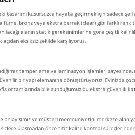
ki tasarımı kusursuzca hayata geçirmek için sadece şeffaf
füme, bronz veya ekstra berrak (clear) gibi farklı renk 
anılacağı alanın statik gereksinimlerine göre çeşitli kalın
 açıdan eksiksiz şekilde karşılıyoruz.
ladığımız temperleme ve laminasyon işlemleri sayesinde, 
üvenilir bir yapı elemanına dönüştürüyoruz. Evinizde çocu
ofis ortamlarında bile sunduğumuz bu ekstra güvenlik kat
te anlayışımız ve müşteri memnuniyetini merkeze alan ya
 sizlere ulaşmadan önce titiz kalite kontrol süreçlerinde