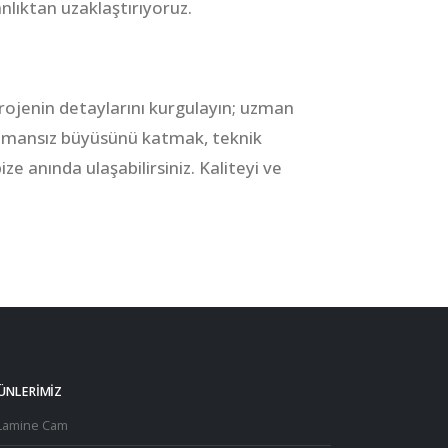
nlıktan uzaklaştırıyoruz.
 projenin detaylarını kurgulayın; uzman
 zamansız büyüsünü katmak, teknik
e anında ulaşabilirsiniz. Kaliteyi ve
ÜNLERİMİZ
Lamine Cam