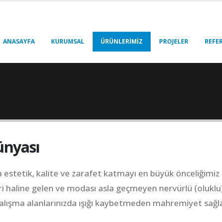
ANASAYFA
KURUMSAL
ÜRÜNLERİMİZ
PROJELER
REFE
ünyası
estetik, kalite ve zarafet katmayı en büyük önceliğimiz 
i haline gelen ve modası asla geçmeyen nervürlü (oluklu
 çalışma alanlarınızda ışığı kaybetmeden mahremiyet sağ